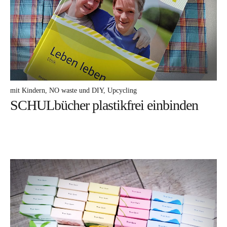
DA frag ich nach
MEHR davon
ICH mach mit
WARUM darum
mit Kindern
NO waste und DIY
Upcycling
SCHULbücher plastikfrei einbinden
DAS bin ich
Facebook
Instagram
Pinterest