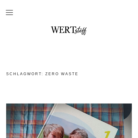
THEMEN
NO waste und DIY
im Badezimmer
in der Küche
SCHLAGWORT:
ZERO WASTE
mit Kindern
Unterwegs und auf Reisen
Upcycling
DAS braucht kein Mensch
WERTstoff.shop