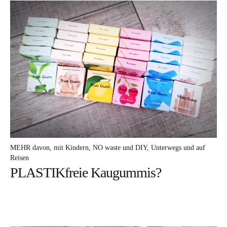
DA frag ich nach
MEHR davon
ICH mach mit
WARUM darum
DAS bin ich
MEHR davon
mit Kindern
NO waste und DIY
Unterwegs und auf
Reisen
PLASTIKfreie Kaugummis?
Facebook
Instagram
Pinterest