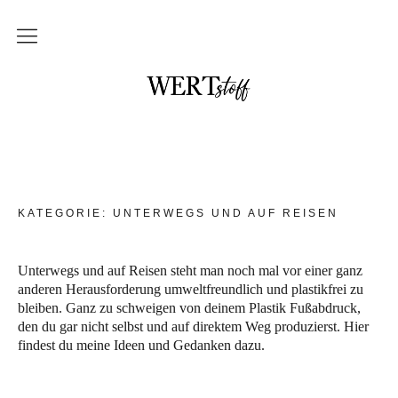
THEMEN
NO waste und DIY
im Badezimmer
in der Küche
KATEGORIE:
UNTERWEGS UND AUF REISEN
mit Kindern
Unterwegs und auf Reisen
Unterwegs und auf Reisen steht man noch mal vor einer ganz
anderen Herausforderung umweltfreundlich und plastikfrei zu
Upcycling
bleiben. Ganz zu schweigen von deinem Plastik Fußabdruck,
den du gar nicht selbst und auf direktem Weg produzierst. Hier
DAS braucht kein Mensch
findest du meine Ideen und Gedanken dazu.
WERTstoff.shop