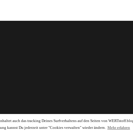
einhaltet auch das tracking Deines Surfverhaltens auf den Seiten von WERTstoff.blo
ung kannst Du jederzeit unter "Cookies verwalten" wieder ändern.
Mehr erfahren