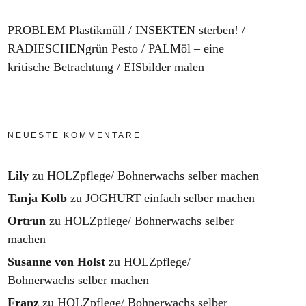
PROBLEM Plastikmüll
INSEKTEN sterben!
RADIESCHENgrün Pesto
PALMöl – eine
kritische Betrachtung
EISbilder malen
NEUESTE KOMMENTARE
Lily
zu
HOLZpflege/ Bohnerwachs selber machen
Tanja Kolb
zu
JOGHURT einfach selber machen
Ortrun
zu
HOLZpflege/ Bohnerwachs selber
machen
Susanne von Holst
zu
HOLZpflege/
Bohnerwachs selber machen
Franz
zu
HOLZpflege/ Bohnerwachs selber