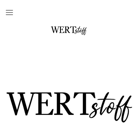
THEMEN
NO waste und DIY
im Badezimmer
in der Küche
mit Kindern
Unterwegs und auf Reisen
Upcycling
DAS braucht kein Mensch
WERTstoff.shop