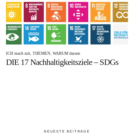
DA frag ich nach
MEHR davon
ICH mach mit
WARUM darum
ICH mach mit
THEMEN
WARUM darum
DIE 17 Nachhaltigkeitsziele – SDGs
DAS bin ich
Facebook
Instagram
Pinterest
NEUESTE BEITRÄGE