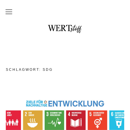
THEMEN
NO waste und DIY
im Badezimmer
in der Küche
SCHLAGWORT:
SDG
mit Kindern
Unterwegs und auf Reisen
Upcycling
DAS braucht kein Mensch
WERTstoff.shop