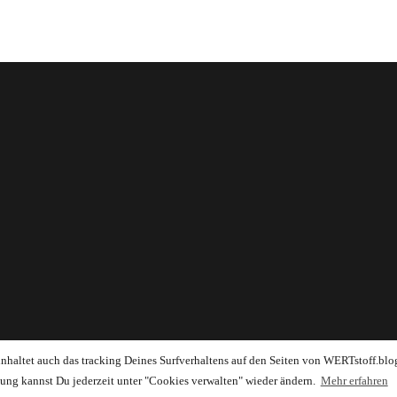
einhaltet auch das tracking Deines Surfverhaltens auf den Seiten von WERTstoff.blo
ung kannst Du jederzeit unter "Cookies verwalten" wieder ändern.
Mehr erfahren