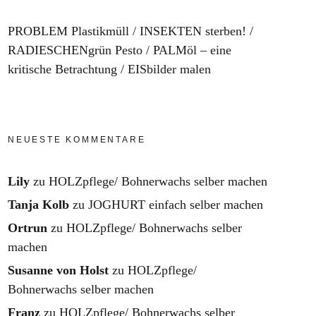
PROBLEM Plastikmüll
INSEKTEN sterben!
RADIESCHENgrün Pesto
PALMöl – eine
kritische Betrachtung
EISbilder malen
NEUESTE KOMMENTARE
Lily
zu
HOLZpflege/ Bohnerwachs selber machen
Tanja Kolb
zu
JOGHURT einfach selber machen
Ortrun
zu
HOLZpflege/ Bohnerwachs selber
machen
Susanne von Holst
zu
HOLZpflege/
Bohnerwachs selber machen
Franz
zu
HOLZpflege/ Bohnerwachs selber