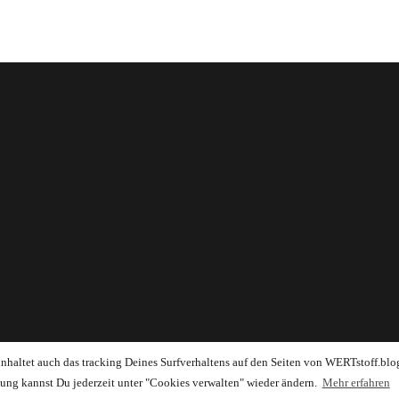
einhaltet auch das tracking Deines Surfverhaltens auf den Seiten von WERTstoff.blo
ung kannst Du jederzeit unter "Cookies verwalten" wieder ändern.
Mehr erfahren