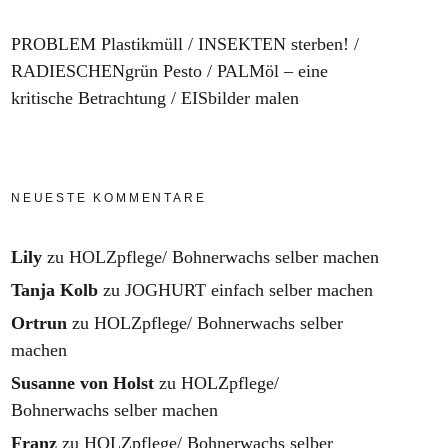
PROBLEM Plastikmüll
INSEKTEN sterben!
RADIESCHENgrün Pesto
PALMöl – eine
kritische Betrachtung
EISbilder malen
NEUESTE KOMMENTARE
Lily
zu
HOLZpflege/ Bohnerwachs selber machen
Tanja Kolb
zu
JOGHURT einfach selber machen
Ortrun
zu
HOLZpflege/ Bohnerwachs selber
machen
Susanne von Holst
zu
HOLZpflege/
Bohnerwachs selber machen
Franz
zu
HOLZpflege/ Bohnerwachs selber