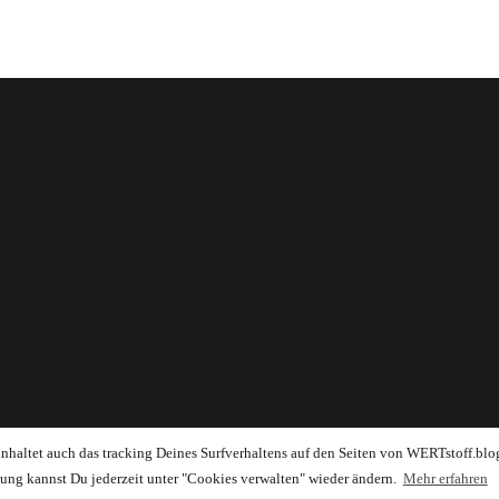
einhaltet auch das tracking Deines Surfverhaltens auf den Seiten von WERTstoff.blo
ung kannst Du jederzeit unter "Cookies verwalten" wieder ändern.
Mehr erfahren