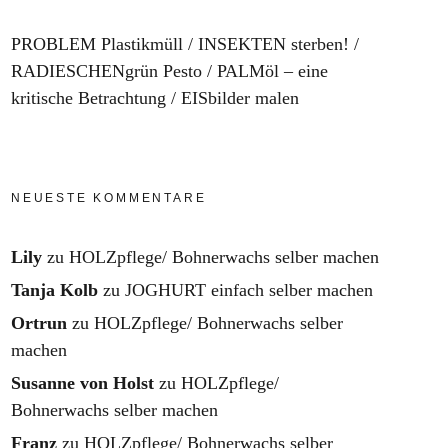
PROBLEM Plastikmüll
INSEKTEN sterben!
RADIESCHENgrün Pesto
PALMöl – eine
kritische Betrachtung
EISbilder malen
NEUESTE KOMMENTARE
Lily
zu
HOLZpflege/ Bohnerwachs selber machen
Tanja Kolb
zu
JOGHURT einfach selber machen
Ortrun
zu
HOLZpflege/ Bohnerwachs selber
machen
Susanne von Holst
zu
HOLZpflege/
Bohnerwachs selber machen
Franz
zu
HOLZpflege/ Bohnerwachs selber