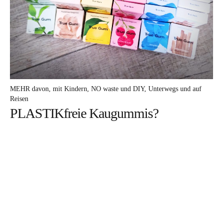
DA frag ich nach
MEHR davon
ICH mach mit
WARUM darum
MEHR davon
mit Kindern
NO waste und DIY
Unterwegs und auf
Reisen
DAS bin ich
PLASTIKfreie Kaugummis?
Facebook
Instagram
Pinterest