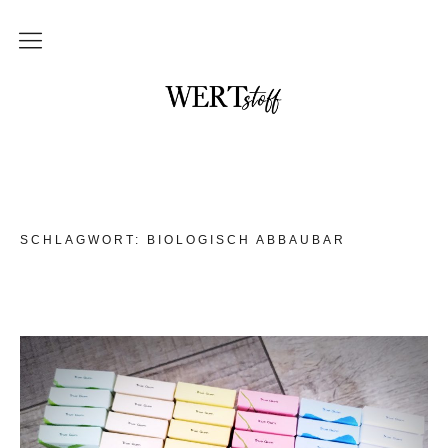
THEMEN
NO waste und DIY
im Badezimmer
in der Küche
SCHLAGWORT:
BIOLOGISCH ABBAUBAR
mit Kindern
Unterwegs und auf Reisen
Upcycling
DAS braucht kein Mensch
WERTstoff.shop