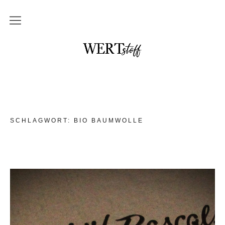
THEMEN
NO waste und DIY
im Badezimmer
in der Küche
SCHLAGWORT:
BIO BAUMWOLLE
mit Kindern
Unterwegs und auf Reisen
Upcycling
DAS braucht kein Mensch
WERTstoff.shop