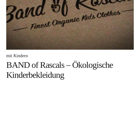
DA frag ich nach
MEHR davon
ICH mach mit
WARUM darum
mit Kindern
BAND of Rascals – Ökologische
DAS bin ich
Kinderbekleidung
Facebook
Instagram
Pinterest