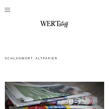
THEMEN
NO waste und DIY
im Badezimmer
in der Küche
SCHLAGWORT:
ALTPAPIER
mit Kindern
Unterwegs und auf Reisen
Upcycling
DAS braucht kein Mensch
WERTstoff.shop