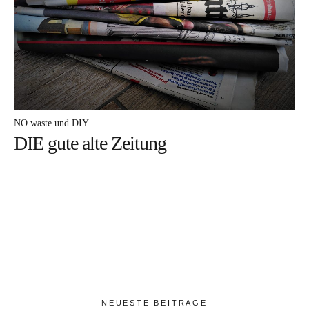
DA frag ich nach
MEHR davon
ICH mach mit
WARUM darum
NO waste und DIY
DIE gute alte Zeitung
DAS bin ich
Facebook
Instagram
Pinterest
NEUESTE BEITRÄGE