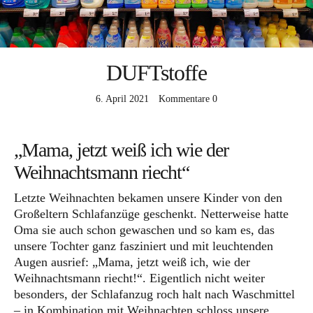
DA frag ich nach
MEHR davon
DUFTstoffe
ICH mach mit
6. April 2021
Kommentare
0
WARUM darum
DAS bin ich
„Mama, jetzt weiß ich wie der
Weihnachtsmann riecht“
Letzte Weihnachten bekamen unsere Kinder von den
Großeltern Schlafanzüge geschenkt. Netterweise hatte
Oma sie auch schon gewaschen und so kam es, das
unsere Tochter ganz fasziniert und mit leuchtenden
Augen ausrief: „Mama, jetzt weiß ich, wie der
Facebook
Instagram
Pinterest
Weihnachtsmann riecht!“. Eigentlich nicht weiter
besonders, der Schlafanzug roch halt nach Waschmittel
– in Kombination mit Weihnachten schloss unsere