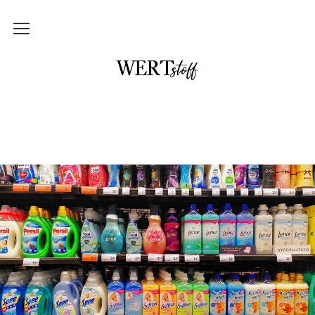
THEMEN
NO waste und DIY
im Badezimmer
in der Küche
mit Kindern
Unterwegs und auf Reisen
Upcycling
DAS braucht kein Mensch
WERTstoff.shop