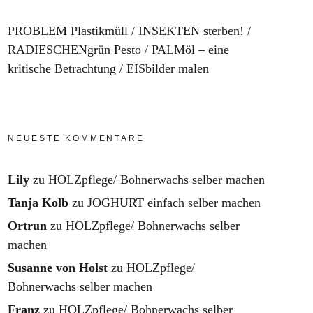
PROBLEM Plastikmüll
INSEKTEN sterben!
RADIESCHENgrün Pesto
PALMöl – eine
kritische Betrachtung
EISbilder malen
NEUESTE KOMMENTARE
Lily
zu
HOLZpflege/ Bohnerwachs selber machen
Tanja Kolb
zu
JOGHURT einfach selber machen
Ortrun
zu
HOLZpflege/ Bohnerwachs selber
machen
Susanne von Holst
zu
HOLZpflege/
Bohnerwachs selber machen
Franz
zu
HOLZpflege/ Bohnerwachs selber