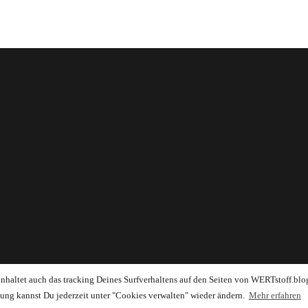
einhaltet auch das tracking Deines Surfverhaltens auf den Seiten von WERTstoff.blo
ung kannst Du jederzeit unter "Cookies verwalten" wieder ändern.
Mehr erfahren