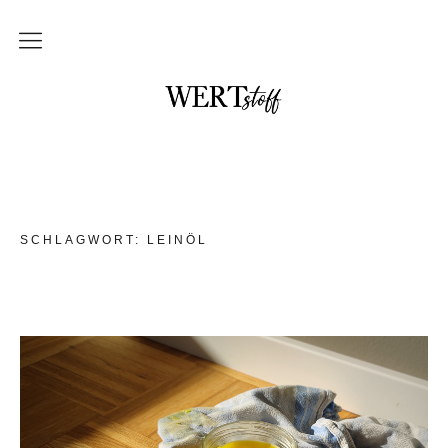
THEMEN
NO waste und DIY
im Badezimmer
in der Küche
SCHLAGWORT:
LEINÖL
mit Kindern
Unterwegs und auf Reisen
Upcycling
DAS braucht kein Mensch
WERTstoff.shop