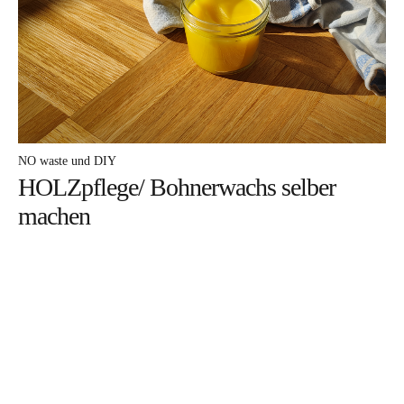
DA frag ich nach
MEHR davon
ICH mach mit
WARUM darum
NO waste und DIY
HOLZpflege/ Bohnerwachs selber
DAS bin ich
machen
Facebook
Instagram
Pinterest