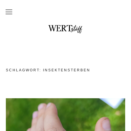
THEMEN
NO waste und DIY
im Badezimmer
in der Küche
SCHLAGWORT:
INSEKTENSTERBEN
mit Kindern
Unterwegs und auf Reisen
Upcycling
DAS braucht kein Mensch
WERTstoff.shop