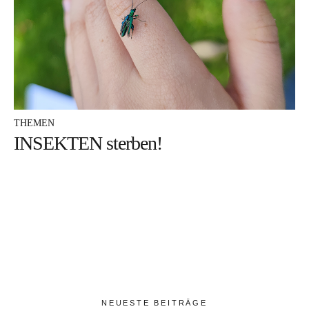
DA frag ich nach
MEHR davon
ICH mach mit
WARUM darum
THEMEN
INSEKTEN sterben!
DAS bin ich
Facebook
Instagram
Pinterest
NEUESTE BEITRÄGE